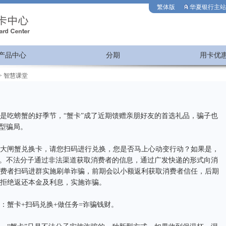
繁体版
华夏银行主站
产品中心
分期
用卡优
>
智慧课堂
吃螃蟹的好季节，“蟹卡”成了近期馈赠亲朋好友的首选礼品，骗子也
新型骗局。
闸蟹兑换卡，请您扫码进行兑换，您是否马上心动变行动？如果是，
局。不法分子通过非法渠道获取消费者的信息，通过广发快递的形式向消
费者扫码进群实施刷单诈骗，前期会以小额返利获取消费者信任，后期
拒绝返还本金及利息，实施诈骗。
蟹卡+扫码兑换+做任务=诈骗钱财。